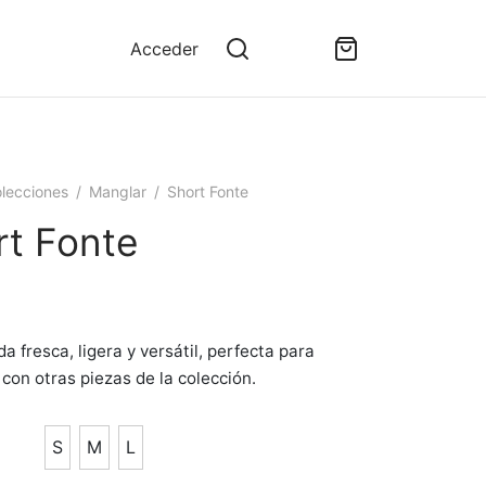
Acceder
lecciones
/
Manglar
/
Short Fonte
rt Fonte
0
a fresca, ligera y versátil, perfecta para
con otras piezas de la colección.
S
M
L