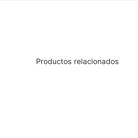
Productos relacionados
Poncho Felicidad Oliva
Ponch
$
420.000
$
450.
Añadir al carrito
Añadir