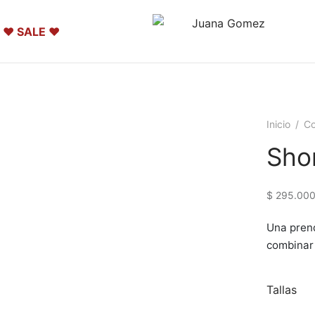
❤️ SALE ❤️
Inicio
/
Co
Sho
$
295.00
Una prend
combinar 
Tallas