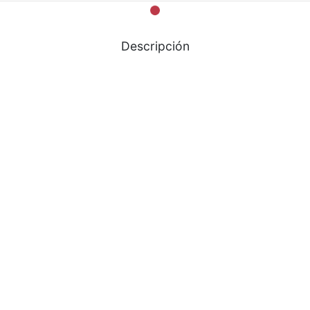
Descripción
o Pop
Poncho Alegria Rosa
000
$
420.000
 al carrito
Añadir al carrito