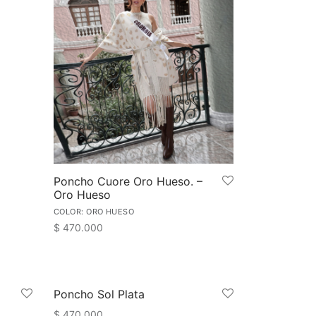
les
múltiples
tes.
variantes.
Las
nes
opciones
se
n
pueden
elegir
en
la
a
página
Poncho Cuore Oro Hueso. –
de
Oro Hueso
cto
producto
COLOR: ORO HUESO
$
470.000
Este
Seleccionar opciones
producto
tiene
Poncho Sol Plata
múltiples
$
470.000