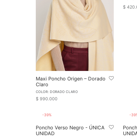
$
420.
Añadir
Maxi Poncho Origen – Dorado
Claro
COLOR: DORADO CLARO
$
990.000
Este
Seleccionar opciones
producto
-
39
%
-
39
tiene
Poncho Verso Negro - ÚNICA
Ponch
múltiples
UNIDAD
UNID