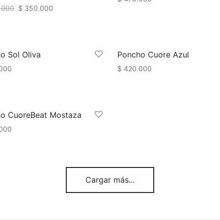
.000
$
350.000
Añadir al carrito
 al carrito
o Sol Oliva
Poncho Cuore Azul
000.
000.
000
$
420.000
 al carrito
Añadir al carrito
o CuoreBeat Mostaza
000
 al carrito
Cargar más...