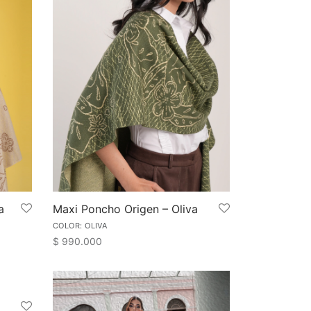
a
Maxi Poncho Origen – Oliva
COLOR: OLIVA
$
990.000
Este
Seleccionar opciones
cto
producto
tiene