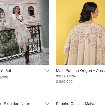
a’s Set
Maxi Poncho Origen – Aren
COLOR: ARENA
0.000
$
990.000
Este
cionar opciones
Este
Seleccionar opciones
producto
produ
tiene
tiene
múltiples
o Felicidad Negro
Poncho Galaxia Malva