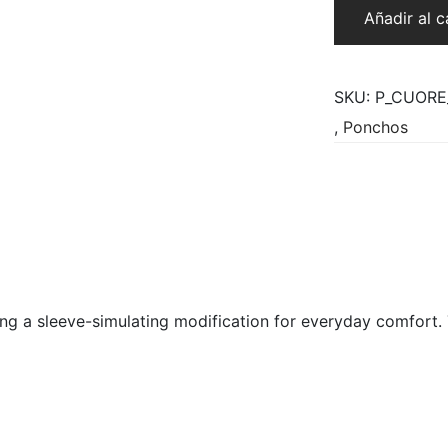
Cuore
Añadir al c
Negro
cantidad
SKU:
P_CUORE
,
Ponchos
ng a sleeve-simulating modification for everyday comfort. Th