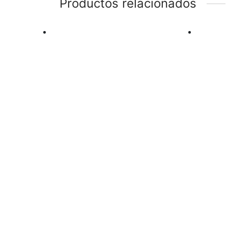
Productos relacionados
Quick View
Quick
Poncho CuoreBeat
Pon
Negro
Roj
Añadir a la lista de deseos
Aña
$
215
$
215
Envío: 2 a 3 días hábiles Amarás
Envío
a tu Poncho CuoreBeat, tanto
a tu 
como nosotros! Prenda en tejido
nosot