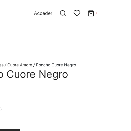
0
Cart
Acceder
0
Updating…
No hay productos en el carrito.
Continue Shopping
es
/
Cuore Amore
/
Poncho Cuore Negro
o Cuore Negro
s