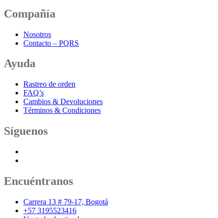
producto
tiene
Compañía
múltiples
variantes.
Nosotros
Las
Contacto – PQRS
opciones
se
Ayuda
pueden
elegir
en
Rastreo de orden
la
FAQ’s
página
Cambios & Devoluciones
de
Términos & Condiciones
producto
Síguenos
Encuéntranos
Carrera 13 # 79-17, Bogotá
+57 3195523416