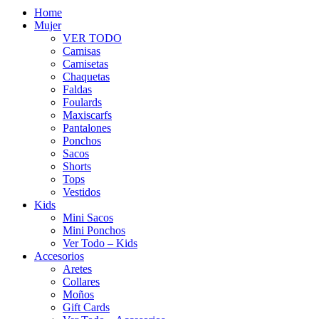
Home
Mujer
VER TODO
Camisas
Camisetas
Chaquetas
Faldas
Foulards
Maxiscarfs
Pantalones
Ponchos
Sacos
Shorts
Tops
Vestidos
Kids
Mini Sacos
Mini Ponchos
Ver Todo – Kids
Accesorios
Aretes
Collares
Moños
Gift Cards