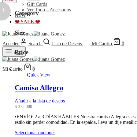
Gift Cards
Ver Todo – Accesorios
$
Category
NEW
❤️ SALE ❤️
Size
Acceder
Search
Lista de Deseos
Mi Carrito
0
Price
Menu
Mi Carrito
0
Quick View
Camisa Allegra
Añadir a la lista de deseos
$
375.000
•ENVÍO: 2 a 3 DÍAS HÁBILES Nuestra camisa Allegra es ese bás
estilo sin perder comodidad. En la espalda, lleva un dije metá
Este
Seleccionar opciones