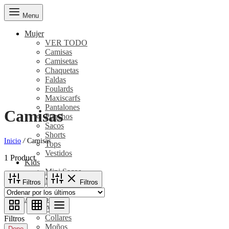
Menu
Mujer
VER TODO
Camisas
Camisetas
Chaquetas
Faldas
Foulards
Maxiscarfs
Pantalones
Camisas
Ponchos
Sacos
Shorts
Inicio
/
Camisas
Tops
Vestidos
1 Product
Kids
Mini Sacos
Mini Ponchos
Filtros
Filtros
Ver Todo – Kids
Accesorios
Aretes
Collares
Filtros
Moños
Done