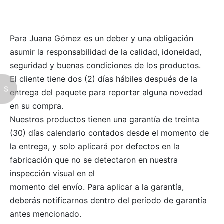
quetas
 Cards
as
Todo – Accesorios
Para Juana Gómez es un deber y una obligación
asumir la responsabilidad de la calidad, idoneidad,
ards
seguridad y buenas condiciones de los productos.
El cliente tiene dos (2) días hábiles después de la
scarfs
$
entrega del paquete para reportar alguna novedad
en su compra.
alones
Nuestros productos tienen una garantía de treinta
chos
(30) días calendario contados desde el momento de
la entrega, y solo aplicará por defectos en la
os
fabricación que no se detectaron en nuestra
inspección visual en el
ts
momento del envío. Para aplicar a la garantía,
deberás notificarnos dentro del período de garantía
s
antes mencionado.