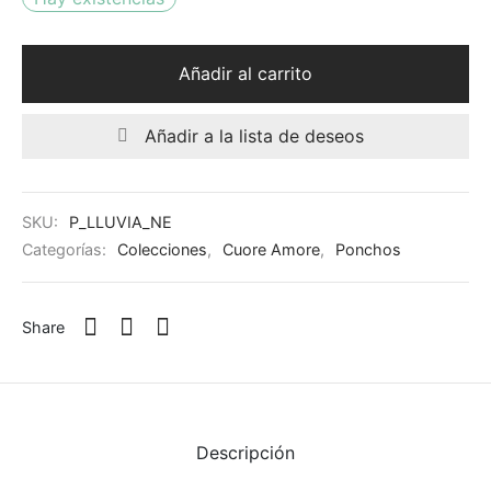
quetas
 Cards
as
Todo – Accesorios
Añadir al carrito
ards
Añadir a la lista de deseos
scarfs
SKU:
P_LLUVIA_NE
alones
Categorías:
Colecciones
,
Cuore Amore
,
Ponchos
chos
Share
os
ts
s
Descripción