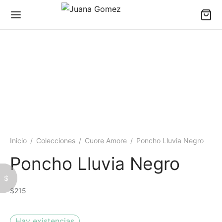
Back
Back
Back
JER
S
ESORIOS
Inicio
/
Colecciones
/
Cuore Amore
/
Poncho Lluvia Negro
 TODO
 Sacos
es
Poncho Lluvia Negro
$
isas
 Ponchos
ares
$
215
isetas
Todo – Kids
os
Hay existencias