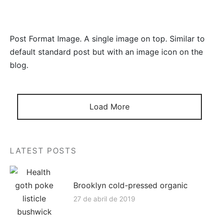
quetas
 Cards
as
Todo – Accesorios
Post Format Image. A single image on top. Similar to
default standard post but with an image icon on the
ards
blog.
scarfs
alones
Load More
chos
LATEST POSTS
os
ts
Brooklyn cold-pressed organic
27 de abril de 2019
s