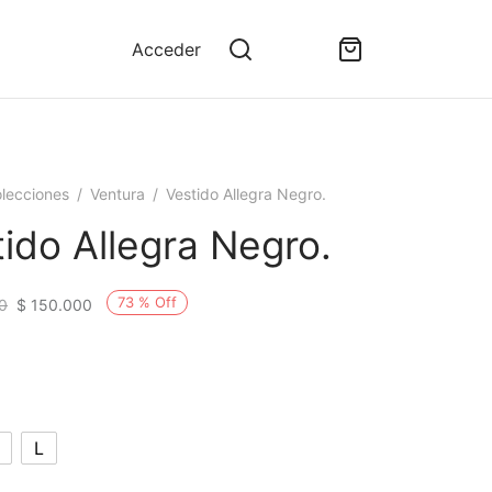
Acceder
lecciones
/
Ventura
/
Vestido Allegra Negro.
ido Allegra Negro.
73
%
Off
0
$
150.000
.
.
L