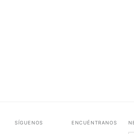
o Cuore Cielo Negro
Poncho Felicidad Oliva
000
$
420.000
 al carrito
Añadir al carrito
SÍGUENOS
ENCUÉNTRANOS
N