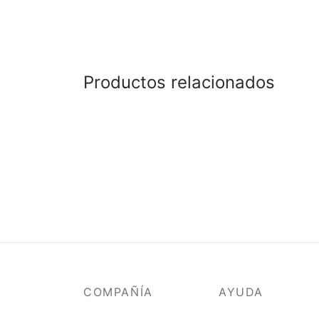
Productos relacionados
Poncho Pop Oliva
Ponch
$
450.000
$
420.
Añadir al carrito
Añadir
COMPAÑÍA
AYUDA