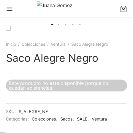
Inicio
/
Colecciones
/
Ventura
/
Saco Alegre Negro
Saco Alegre Negro
Este producto no está disponible porque no
quedan existencias.
SKU:
S_ALEGRE_NE
Categorías:
Colecciones
,
Sacos
,
SALE
,
Ventura