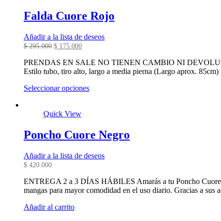
Falda Cuore Rojo
Añadir a la lista de deseos
El
El
$
295.000
$
175.000
precio
precio
original
actual
PRENDAS EN SALE NO TIENEN CAMBIO NI DEVOLUCIÓN. ENTR
era:
es:
Estilo tubo, tiro alto, largo a media pierna (Largo aprox. 85cm)
$ 295.000.
$ 175.000.
Este
Seleccionar opciones
producto
tiene
Quick View
múltiples
variantes.
Las
Poncho Cuore Negro
opciones
se
Añadir a la lista de deseos
pueden
$
420.000
elegir
en
ENTREGA 2 a 3 DÍAS HÁBILES Amarás a tu Poncho Cuore, tanto
la
mangas para mayor comodidad en el uso diario. Gracias a sus 
página
de
Añadir al carrito
producto