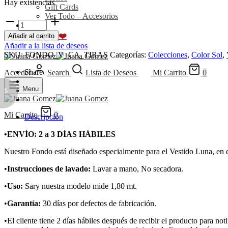
Hay existencias
Gift Cards
Ver Todo – Accesorios
Fondo
NEW
Vestido
❤️ SALE ❤️
Añadir al carrito
Luna
Añadir a la lista de deseos
cantidad
SKU:
FONDO_V_CA_TIRAS
Categorías:
Colecciones
,
Color Sol
,
Share
Acceder
Search
Lista de Deseos
Mi Carrito
0
Menu
$
Mi Carrito
0
Descripción
•ENVÍO: 2 a 3 DÍAS HÁBILES
Nuestro Fondo está diseñado especialmente para el Vestido Luna, en d
•
Instrucciones de lavado:
Lavar a mano, No secadora.
•
Uso:
Sary nuestra modelo mide 1,80 mt.
•
Garantía:
30 días por defectos de fabricación.
•El cliente tiene 2 días hábiles después de recibir el producto para 