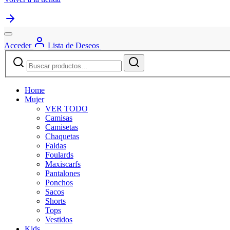
Acceder
Lista de Deseos
Buscar
Buscar
por:
Home
Mujer
VER TODO
Camisas
Camisetas
Chaquetas
Faldas
Foulards
Maxiscarfs
Pantalones
Ponchos
Sacos
Shorts
Tops
Vestidos
Kids