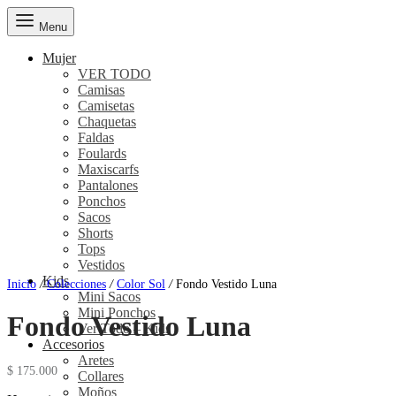
Menu
Mujer
VER TODO
Camisas
Camisetas
Chaquetas
Faldas
Foulards
Maxiscarfs
Pantalones
Ponchos
Sacos
Shorts
Tops
Vestidos
Kids
Inicio
/
Colecciones
/
Color Sol
/
Fondo Vestido Luna
Mini Sacos
Mini Ponchos
Fondo Vestido Luna
Ver Todo – Kids
Accesorios
Aretes
$
175.000
Collares
Moños