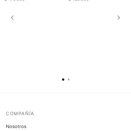
idos
COMPAÑÍA
Nosotros