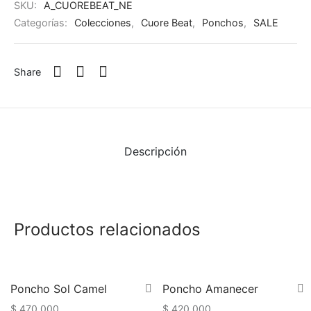
SKU:
A_CUOREBEAT_NE
quetas
 Cards
Categorías:
Colecciones
,
Cuore Beat
,
Ponchos
,
SALE
as
Todo – Accesorios
Share
ards
scarfs
alones
Descripción
chos
os
Productos relacionados
ts
s
Poncho Sol Camel
Poncho Amanecer
$
470.000
$
420.000