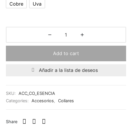
Cobre
Uva
quetas
 Cards
as
Todo – Accesorios
ards
scarfs
Add to cart
alones
Añadir a la lista de deseos
chos
os
SKU:
ACC_CO_ESENCIA
Categories:
Accesorios
,
Collares
ts
s
Share